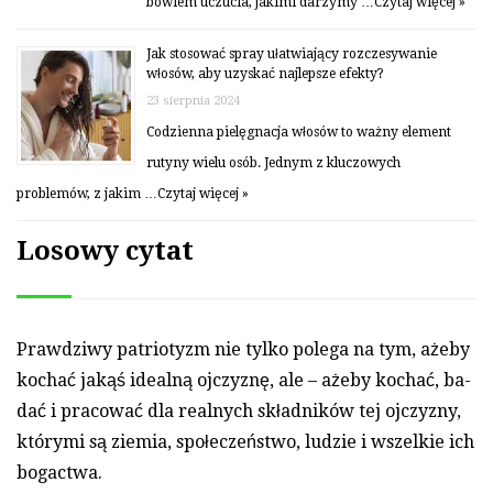
bowiem uczucia, jakimi darzymy …
Czytaj więcej »
Jak stosować spray ułatwiający rozczesywanie
włosów, aby uzyskać najlepsze efekty?
23 sierpnia 2024
Codzienna pielęgnacja włosów to ważny element
rutyny wielu osób. Jednym z kluczowych
problemów, z jakim …
Czytaj więcej »
Losowy cytat
Praw­dzi­wy pat­riotyzm nie tyl­ko po­lega na tym, ażeby
kochać jakąś idealną oj­czyznę, ale – ażeby kochać, ba­
dać i pra­cować dla real­nych skład­ników tej oj­czyz­ny,
który­mi są ziemia, społeczeństwo, ludzie i wszel­kie ich
bogactwa.