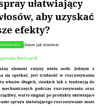
spray ułatwiający
włosów, aby uzyskać
sze efekty?
 sierpnia 2024
gnieszka Mielczarek
ażny element rutyny wielu osób. Jednym z
 się spotkać, jest trudność w rozczesywaniu
to włosów długich, cienkich lub z tendencją do
ń mechanicznych podczas rozczesywania oraz
 uciążliwy, warto sięgnąć po produkty ułatwiające
wanie sprayu ułatwiającego rozczesywanie może