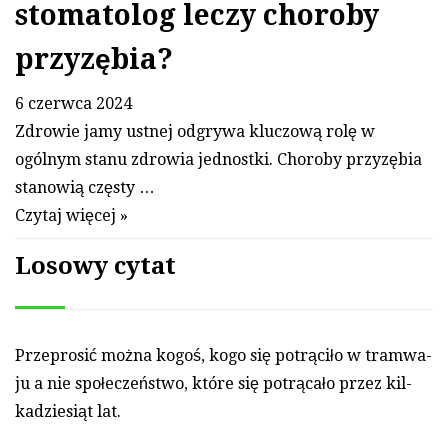
stomatolog leczy choroby
przyzębia?
6 czerwca 2024
Zdrowie jamy ustnej odgrywa kluczową rolę w
ogólnym stanu zdrowia jednostki. Choroby przyzębia
stanowią częsty …
Czytaj więcej »
Losowy cytat
Przep­ro­sić można ko­goś, ko­go się potrąciło w tram­wa­
ju a nie społeczeństwo, które się potrącało przez kil­
kadziesiąt lat.