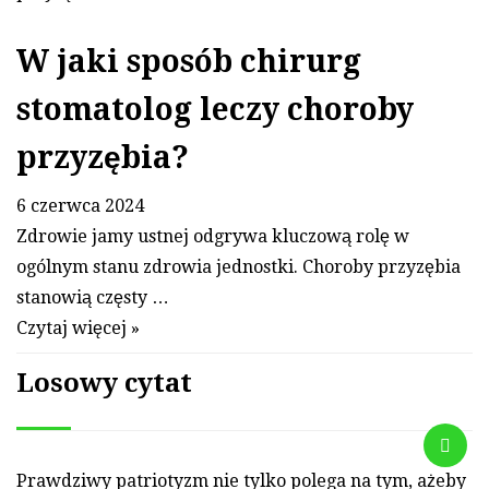
W jaki sposób chirurg
stomatolog leczy choroby
przyzębia?
6 czerwca 2024
Zdrowie jamy ustnej odgrywa kluczową rolę w
ogólnym stanu zdrowia jednostki. Choroby przyzębia
stanowią częsty …
Czytaj więcej »
Losowy cytat
Praw­dzi­wy pat­riotyzm nie tyl­ko po­lega na tym, ażeby