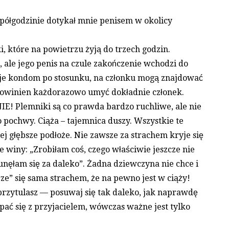
półgodzinie dotykał mnie penisem w okolicy
, które na powietrzu żyją do trzech godzin.
ale jego penis na czule zakończenie wchodzi do
je kondom po stosunku, na członku mogą znajdować
 powinien każdorazowo umyć dokładnie członek.
E! Plemniki są co prawda bardzo ruchliwe, ale nie
do pochwy. Ciąża – tajemnica duszy. Wszystkie te
ej głębsze podłoże. Nie zawsze za strachem kryje się
e winy: „Zrobiłam coś, czego właściwie jeszcze nie
unęłam się za daleko”. Żadna dziewczyna nie chce i
rze” się sama strachem, że na pewno jest w ciąży!
 przytulasz — posuwaj się tak daleko, jak naprawdę
pać się z przyjacielem, wówczas ważne jest tylko