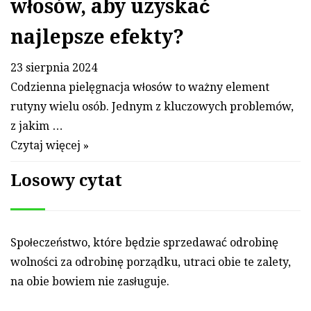
włosów, aby uzyskać
najlepsze efekty?
23 sierpnia 2024
Codzienna pielęgnacja włosów to ważny element
rutyny wielu osób. Jednym z kluczowych problemów,
z jakim …
Czytaj więcej »
Losowy cytat
Społeczeństwo, które będzie sprze­dawać od­ro­binę
wol­ności za od­ro­binę porządku, ut­ra­ci obie te za­lety,
na obie bo­wiem nie zasługuje.