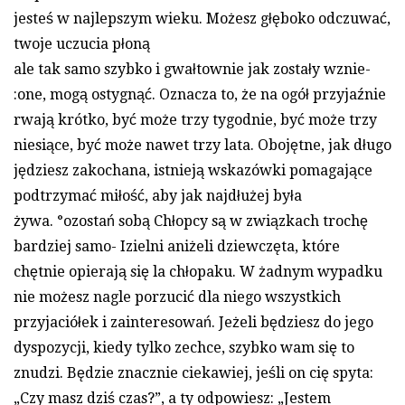
jesteś w najlepszym wieku. Możesz głęboko odczuwać,
twoje uczucia płoną
ale tak samo szybko i gwałtownie jak zostały wznie-
:one, mogą ostygnąć. Oznacza to, że na ogół przyjaźnie
rwają krótko, być może trzy tygodnie, być może trzy
niesiące, być może nawet trzy lata. Obojętne, jak długo
jędziesz zakochana, istnieją wskazówki pomagające
podtrzymać miłość, aby jak najdłużej była
żywa. °ozostań sobą Chłopcy są w związkach trochę
bardziej samo- Izielni aniżeli dziewczęta, które
chętnie opierają się la chłopaku. W żadnym wypadku
nie możesz nagle porzucić dla niego wszystkich
przyjaciółek i zainteresowań. Jeżeli będziesz do jego
dyspozycji, kiedy tylko zechce, szybko wam się to
znudzi. Będzie znacznie ciekawiej, jeśli on cię spyta:
„Czy masz dziś czas?”, a ty odpowiesz: „Jestem