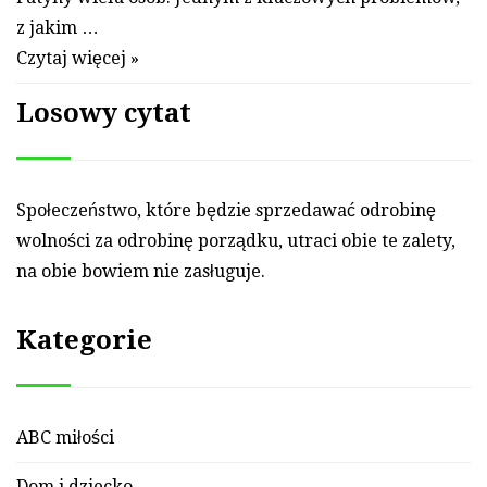
z jakim …
Czytaj więcej »
Losowy cytat
Społeczeństwo, które będzie sprze­dawać od­ro­binę
wol­ności za od­ro­binę porządku, ut­ra­ci obie te za­lety,
na obie bo­wiem nie zasługuje.
Kategorie
ABC miłości
Dom i dziecko