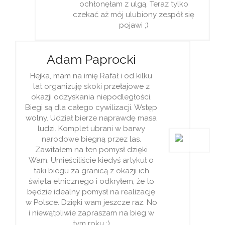
ochłonęłam z ulgą. Teraz tylko
czekać aż mój ulubiony zespół się
pojawi ;)
Adam Paprocki
Hejka, mam na imię Rafał i od kilku
lat organizuję skoki przełajowe z
okazji odzyskania niepodległości.
Biegi są dla całego cywilizacji. Wstęp
wolny. Udział bierze naprawdę masa
ludzi. Komplet ubrani w barwy
narodowe biegną przez las.
Zawitałem na ten pomysł dzięki
Wam. Umieściliście kiedyś artykuł o
taki biegu za granicą z okazji ich
święta etnicznego i odkryłem, że to
będzie idealny pomysł na realizację
w Polsce. Dzięki wam jeszcze raz. No
i niewątpliwie zapraszam na bieg w
tym roku ;)