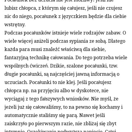
lubisz chłopca, z którym się całujesz, jeśli nie czujesz
nic do niego, pocałunek z języczkiem będzie dla ciebie
wstrętny.
Podczas pocałunków istnieje wiele rodzajów zabaw. O
wiele więcej aniżeli podczas sypiania ze sobą. Dlatego
każda para musi znaleźć właściwą dla siebie,
fantazyjną technikę całowania. Do tego potrzeba wiele
wspólnych ćwiczeń. Dzikie, szalone pocałunki, tzw.
długie pocałunki, są najczęściej jawną informacją o
uczuciach. Pocałunki to nie klej. Jeśli pocałujesz
chłopca np. na przyjęciu albo w dyskotece, nie
wyciągaj z tego fałszywych wniosków. Nie myśl, że
jeżeli już się całowaliśmy, to na pewno się kochamy i
automatycznie staliśmy się parą. Nawet jeśli
zaiskrzyło po pierwszym razie, nie zbliżaj się zbyt
intymnie. Oczekiwanie podwyższa napięcie. Całuj