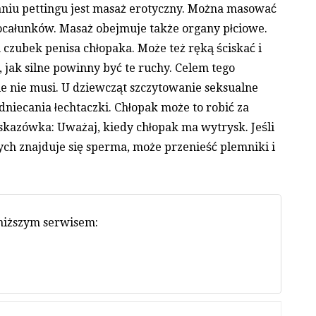
niu pettingu jest masaż erotyczny. Można masować
 pocałunków. Masaż obejmuje także organy płciowe.
 czubek penisa chłopaka. Może też ręką ściskać i
, jak silne powinny być te ruchy. Celem tego
 nie musi. U dziewcząt szczytowanie seksualne
niecania łechtaczki. Chłopak może to robić za
skazówka: Uważaj, kiedy chłopak ma wytrysk. Jeśli
ch znajduje się sperma, może przenieść plemniki i
oniższym serwisem: