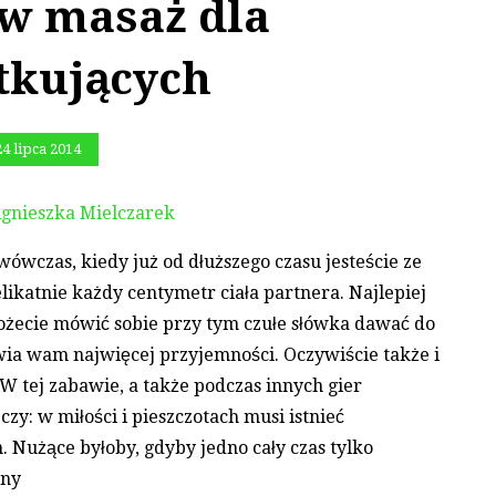
w masaż dla
tkujących
24 lipca 2014
gnieszka Mielczarek
wówczas, kiedy już od dłuższego czasu jesteście ze
elikatnie każdy centymetr ciała partnera. Najlepiej
Możecie mówić sobie przy tym czułe słówka dawać do
wia wam najwięcej przyjemności. Oczywiście także i
 W tej zabawie, a także podczas innych gier
y: w miłości i pieszczotach musi istnieć
użące byłoby, gdyby jedno cały czas tylko
zny