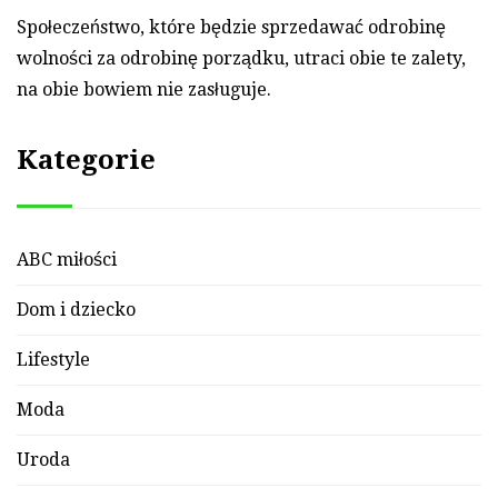
Społeczeństwo, które będzie sprze­dawać od­ro­binę
wol­ności za od­ro­binę porządku, ut­ra­ci obie te za­lety,
na obie bo­wiem nie zasługuje.
Kategorie
ABC miłości
Dom i dziecko
Lifestyle
Moda
Uroda