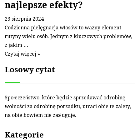
najlepsze efekty?
23 sierpnia 2024
Codzienna pielęgnacja włosów to ważny element
rutyny wielu osób. Jednym z kluczowych problemów,
z jakim …
Czytaj więcej »
Losowy cytat
Społeczeństwo, które będzie sprze­dawać od­ro­binę
wol­ności za od­ro­binę porządku, ut­ra­ci obie te za­lety,
na obie bo­wiem nie zasługuje.
Kategorie