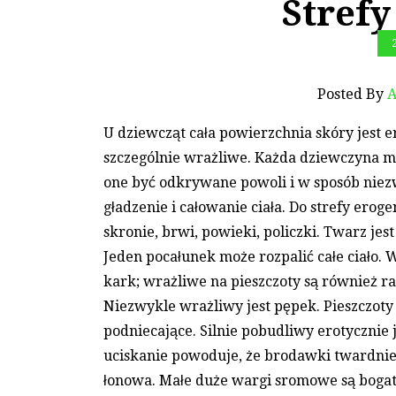
Stref
Posted By
A
U dziewcząt cała powierzchnia skóry jest e
szczególnie wrażliwe. Każda dziewczyna m
one być odkrywane powoli i w sposób niezw
gładzenie i całowanie ciała. Do strefy erog
skronie, brwi, powieki, policzki. Twarz jes
Jeden pocałunek może rozpalić całe ciało.
kark; wrażliwe na pieszczoty są również ram
Niezwykle wrażliwy jest pępek. Pieszczot
podniecające. Silnie pobudliwy erotycznie je
uciskanie powoduje, że brodawki twardniej
łonowa. Małe duże wargi sromowe są bogato