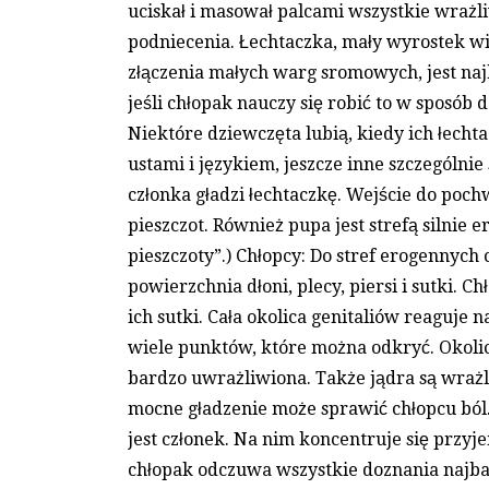
uciskał i masował palcami wszystkie wrażl
podniecenia. Łechtaczka, mały wyrostek wi
złączenia małych warg sromowych, jest na
jeśli chłopak nauczy się robić to w sposób 
Niektóre dziewczęta lubią, kiedy ich łechta
ustami i językiem, jeszcze inne szczególnie
członka gładzi łechtaczkę. Wejście do poc
pieszczot. Również pupa jest strefą silnie e
pieszczoty”.) Chłopcy: Do stref erogennych 
powierzchnia dłoni, plecy, piersi i sutki. Ch
ich sutki. Cała okolica genitaliów reaguje n
wiele punktów, które można odkryć. Okoli
bardzo uwrażliwiona. Także jądra są wrażli
mocne gładzenie może sprawić chłopcu ból.
jest członek. Na nim koncentruje się przy
chłopak odczuwa wszystkie doznania najbar