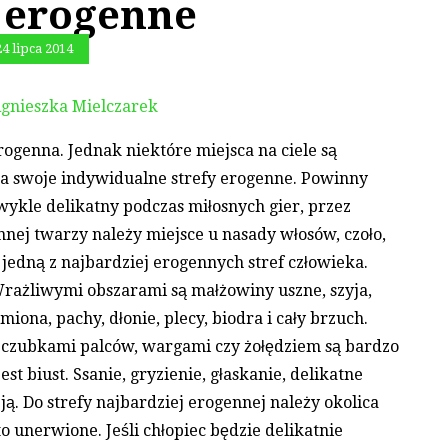
y erogenne
24 lipca 2014
gnieszka Mielczarek
rogenna. Jednak niektóre miejsca na ciele są
a swoje indywidualne strefy erogenne. Powinny
ykle delikatny podczas miłosnych gier, przez
ennej twarzy należy miejsce u nasady włosów, czoło,
t jedną z najbardziej erogennych stref człowieka.
 Wrażliwymi obszarami są małżowiny uszne, szyja,
iona, pachy, dłonie, plecy, biodra i cały brzuch.
y czubkami palców, wargami czy żołędziem są bardzo
st biust. Ssanie, gryzienie, głaskanie, delikatne
ą. Do strefy najbardziej erogennej należy okolica
 unerwione. Jeśli chłopiec będzie delikatnie