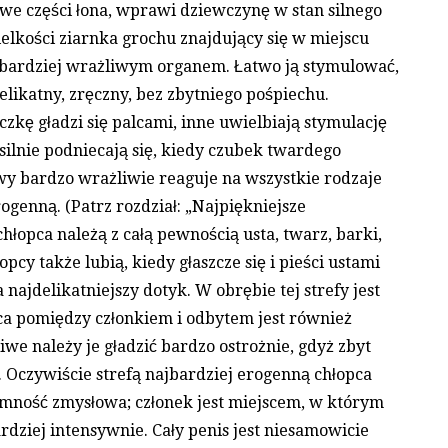
iwe części łona, wprawi dziewczynę w stan silnego
elkości ziarnka grochu znajdujący się w miejscu
jbardziej wrażliwym organem. Łatwo ją stymulować,
delikatny, zręczny, bez zbytniego pośpiechu.
czkę gładzi się palcami, inne uwielbiają stymulację
 silnie podniecają się, kiedy czubek twardego
hwy bardzo wrażliwie reaguje na wszystkie rodzaje
rogenną. (Patrz rozdział: „Najpiękniejsze
chłopca należą z całą pewnością usta, twarz, barki,
łopcy także lubią, kiedy głaszcze się i pieści ustami
a najdelikatniejszy dotyk. W obrębie tej strefy jest
ca pomiędzy członkiem i odbytem jest również
we należy je gładzić bardzo ostrożnie, gdyż zbyt
 Oczywiście strefą najbardziej erogenną chłopca
jemność zmysłowa; członek jest miejscem, w którym
dziej intensywnie. Cały penis jest niesamowicie