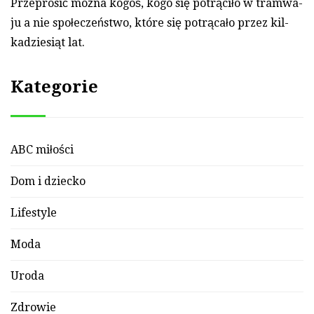
Przep­ro­sić można ko­goś, ko­go się potrąciło w tram­wa­
ju a nie społeczeństwo, które się potrącało przez kil­
kadziesiąt lat.
Kategorie
ABC miłości
Dom i dziecko
Lifestyle
Moda
Uroda
Zdrowie