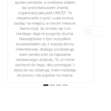
czasu w
stwie, a wnikliwie stałem
jedneg
olontariuszem znanej
jest 
cji jaką jest UNICEF. To
że 
wite czynić cuda komuś
nasz
miejscu w swoim mieście.
czas
śl, że zrobiło się coś
wiel
 daje mi pogody ducha.
odpow
pliwie o tym wszystkim
pyta
ałem się z waszej strony
stronie
owej, dlatego podziękuję
w któ
rdecznie za napisanie
jest w 
go artykułu. To on mnie
N
do tego, aby pomagać ;).
ochł
z dziękuję, mam nadzieję,
czekać
 nie pójdzie na marne.