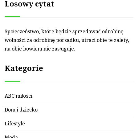
Losowy cytat
Społeczeństwo, które będzie sprze­dawać od­ro­binę
wol­ności za od­ro­binę porządku, ut­ra­ci obie te za­lety,
na obie bo­wiem nie zasługuje.
Kategorie
ABC miłości
Dom i dziecko
Lifestyle