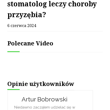
stomatolog leczy choroby
przyzębia?
6 czerwca 2024
Polecane Video
Opinie użytkowników
Mo
ur Bobrowski
Hej, 
zacząłem udzielać się w