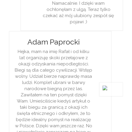
Namacalnie. I dzięki wam
ochłonęłam z ulgą. Teraz tylko
czekać aż mój ulubiony zespół się
pojawi ;)
Adam Paprocki
Hejka, mam na imię Rafał i od kilku
lat organizuję skoki przełajowe z
okazji odzyskania niepodległości.
Biegi są dla całego cywilizacji. Wstęp
wolny. Udział bierze naprawdę masa
ludzi. Komplet ubrani w barwy
narodowe biegną przez las.
Zawitałem na ten pomysł dzięki
Wam. Umieściliście kiedyś artykuł o
taki biegu za granicą z okazji ich
święta etnicznego i odkryłem, że to
będzie idealny pomysł na realizację
w Polsce. Dzięki wam jeszcze raz. No