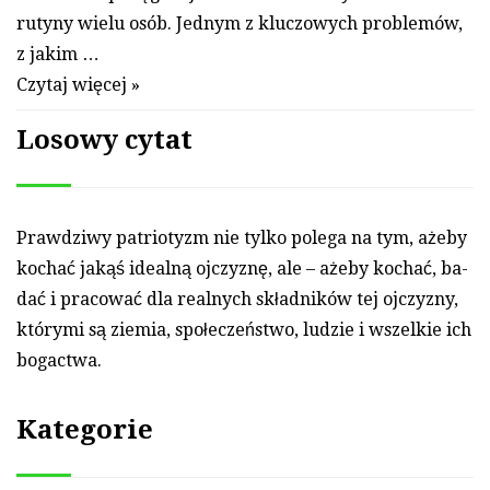
rutyny wielu osób. Jednym z kluczowych problemów,
z jakim …
Czytaj więcej »
Losowy cytat
Praw­dzi­wy pat­riotyzm nie tyl­ko po­lega na tym, ażeby
kochać jakąś idealną oj­czyznę, ale – ażeby kochać, ba­
dać i pra­cować dla real­nych skład­ników tej oj­czyz­ny,
który­mi są ziemia, społeczeństwo, ludzie i wszel­kie ich
bogactwa.
Kategorie