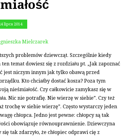
miałość
24 lipca 2014
gnieszka Mielczarek
stszych problemów dziewcząt. Szczególnie kiedy
en temat dowiesz się z rozdziału pt. „Jak zapoznać
ć jest niczym innym jak tylko obawą przed
rządku. Kto chciałby dostać kosza? Poza tym
swoją nieśmiałość. Czy całkowicie zamykasz się w
ła. Nic nie potrafię. Nie wierzę w siebie”. Czy też
aż trochę w siebie wierzę”. Często wystarczy jeden
wagę chłopca. Jedno jest pewne: chłopcy są tak
iłości obowiązuje równouprawnienie. Dziewczyna
się tak zdarzyło, że chłopiec odprawi cię z