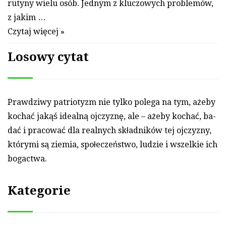
rutyny wielu osób. Jednym z kluczowych problemów,
z jakim …
Czytaj więcej »
Losowy cytat
Praw­dzi­wy pat­riotyzm nie tyl­ko po­lega na tym, ażeby
kochać jakąś idealną oj­czyznę, ale – ażeby kochać, ba­
dać i pra­cować dla real­nych skład­ników tej oj­czyz­ny,
który­mi są ziemia, społeczeństwo, ludzie i wszel­kie ich
bogactwa.
Kategorie