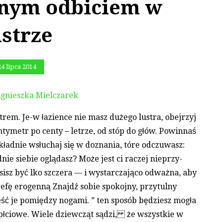
snym odbiciem w
ustrze
24 lipca 2014
gnieszka Mielczarek
trem. Je-w łazience nie masz dużego lustra, obejrzyj
entymetr po centy – letrze, od stóp do głów. Powinnaś
okładnie wsłuchaj się w doznania, tóre odczuwasz:
nie siebie oglądasz? Może jest ci raczej nieprzy-
usisz być lko szczera — i wystarczająco odważna, aby
trefę erogenną Znajdź sobie spokojny, przytulny
ść je pomiędzy nogami. ” ten sposób będziesz mogła
 płciowe. Wiele dziewcząt sądzi, że wszystkie w