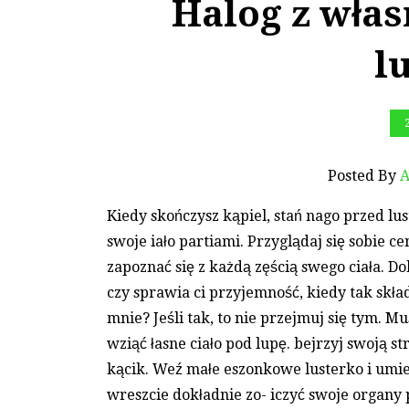
Halog z wła
l
Posted By
A
Kiedy skończysz kąpiel, stań nago przed lus
swoje iało partiami. Przyglądaj się sobie c
zapoznać się z każdą zęścią swego ciała. D
czy sprawia ci przyjemność, kiedy tak skład
mnie? Jeśli tak, to nie przejmuj się tym. M
wziąć łasne ciało pod lupę. bejrzyj swoją s
kącik. Weź małe eszonkowe lusterko i umie
wreszcie dokładnie zo- iczyć swoje organy