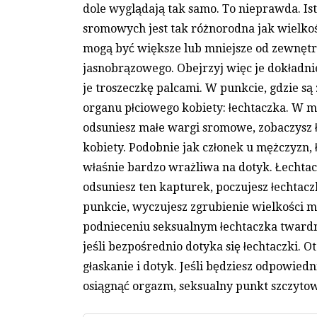
dole wyglądają tak samo. To nieprawda. Ist
sromowych jest tak różnorodna jak wielko
mogą być większe lub mniejsze od zewnętr
jasnobrązowego. Obejrzyj więc je dokładnie.
je troszeczkę palcami. W punkcie, gdzie są 
organu płciowego kobiety: łechtaczka. W me
odsuniesz małe wargi sromowe, zobaczysz 
kobiety. Podobnie jak członek u mężczyzn, 
właśnie bardzo wrażliwa na dotyk. Łechtacz
odsuniesz ten kapturek, poczujesz łechtac
punkcie, wyczujesz zgrubienie wielkości m
podnieceniu seksualnym łechtaczka twardnie
jeśli bezpośrednio dotyka się łechtaczki. O
głaskanie i dotyk. Jeśli będziesz odpowied
osiągnąć orgazm, seksualny punkt szczyto