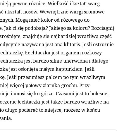
nieją pewne różnice. Wielkość i kształt warg
ść i kształt nosów. Wewnętrzne wargi sromowe
znych. Mogą mieć kolor od różowego do
 Jak ci się podobają? Jakiego są koloru? Rozciągnij
zrośnięte, znajduje się najbardziej wrażliwa część
dycynie nazywana jest ona klitoris. Jeśli ostrożnie
łechtaczkę. Łechtaczka jest organem rozkoszy
łechtaczka jest bardzo silnie unerwiona i dlatego
ka jest osłonięta małym kapturkiem. Jeśli
zkę. Jeśli przesuniesz palcem po tym wrażliwym
niej więcej połowy ziarnka grochu. Przy
je i unosi się ku górze. Czasami jest to bolesne,
toczenie łechtaczki jest także bardzo wrażliwe na
nio długo pocierać to miejsce, możesz w końcu
wania.