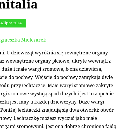
nitalia
24 lipca 2014
gnieszka Mielczarek
mi. U dziewcząt wyróżnia się zewnętrzne organy
 oraz wewnętrzne organy płciowe, ukryte wewnątrz
i, duże i małe wargi sromowe, błona dziewicza,
ejście do pochwy. Wejście do pochwy zamykają dwie
zodu przy łechtaczce. Małe wargi sromowe zakryte
rgi sromowe wystają spod dużych i jest to zupełnie
czki jest inny u każdej dziewczyny. Duże wargi
oniżej łechtaczki znajdują się dwa otworki: otwór
towy. Łechtaczkę możesz wyczuć jako małe
rgami sromowymi. Jest ona dobrze chroniona fałdą