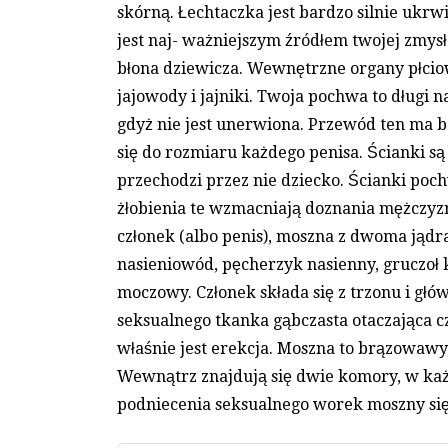
skórną. Łechtaczka jest bardzo silnie ukr
jest naj- ważniejszym źródłem twojej zmys
błona dziewicza. Wewnętrzne organy płcio
jajowody i jajniki. Twoja pochwa to długi n
gdyż nie jest unerwiona. Przewód ten ma b
się do rozmiaru każdego penisa. Ścianki są
przechodzi przez nie dziecko. Ścianki pochw
żłobienia te wzmacniają doznania mężczyz
członek (albo penis), moszna z dwoma jądr
nasieniowód, pęcherzyk nasienny, gruczoł
moczowy. Członek składa się z trzonu i gł
seksualnego tkanka gąbczasta otaczająca cz
właśnie jest erekcja. Moszna to brązowawy,
Wewnątrz znajdują się dwie komory, w każd
podniecenia seksualnego worek moszny się