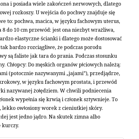
wiona i posiada wiele zakończeń nerwowych, dlatego
łowej rozkoszy. U wejścia do pochwy znajduje się
we to: pochwa, macica, w języku fachowym uterus,
a 8 do 10 cm przewód: jest ona niezbyt wrażliwa,
ardzo elastyczne ścianki i dlatego może dostosować
 tak bardzo rozciągliwe, że podczas porodu
y są faliste jak tara do prania. Podczas stosunku
ny. Chłopcy: Do męskich organów płciowych należą:
ami (potocznie nazywanymi „jajami”), przedjądrze,
 krokowy, w języku fachowym prostata, i przewód
ówki nazywanej żołędziem. W chwili podniecenia
łonek wypełnia się krwią i członek sztywnieje. To
 lekko owłosiony worek z cieniutkiej skóry.
ej jest jedno jądro. Na skutek zimna albo
 kurczy.