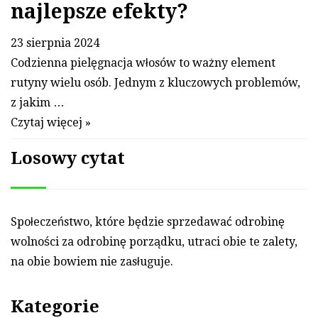
najlepsze efekty?
23 sierpnia 2024
Codzienna pielęgnacja włosów to ważny element
rutyny wielu osób. Jednym z kluczowych problemów,
z jakim …
Czytaj więcej »
Losowy cytat
Społeczeństwo, które będzie sprze­dawać od­ro­binę
wol­ności za od­ro­binę porządku, ut­ra­ci obie te za­lety,
na obie bo­wiem nie zasługuje.
Kategorie