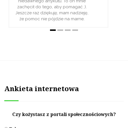
 mnie
Namacalnie. I dzięk
ać ;).
ochłonęłam z ulgą. Tera
dzieję,
czekać aż mój ulubiony z
arne.
pojawi ;)
Ankieta internetowa
Czy kożystasz z portali społecznościowych?