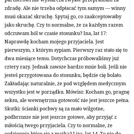
zdradę. Ale nie trzeba odpłacać tym samym — winny
musi okazać skruchę. Spytaj go, co zaakceptowałby
jako skruchę. Czy to normalne, że za każdym razem
odczuwam ból w czasie stosunku? Ina, lat 17:
Naprawdę kocham mojego przyjaciela. Jest
pierwszym, z którym sypiam. Pierwszy raz stało się to
dwa miesiące temu. Dotychczas próbowaliśmy już
cztery razy. Jednak zawsze bardzo mnie boli. Jeśli nie
jesteś przygotowana do stosunku, będzie cię bolało.
Zakładając naturalnie, że pod względem medycznym
wszystko jest w porządku. Mówisz: Kocham go, pragnę
seksu, ale wewnętrzna gotowość nie jest jeszcze pełna.
Skutki: ścianki pochwy są za mało wilgotne,
podbrzusze nie jest jeszcze gotowe, aby przyjąć z
miłością twego przyjaciela. Czy to normalne, że
codziennie kłócę się z matką? Liza, lat 14. To nie do