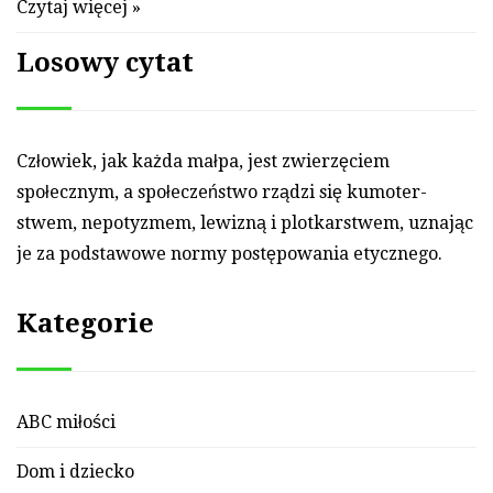
Czytaj więcej »
Losowy cytat
Człowiek, jak każda małpa, jest zwierzęciem
społecznym, a społeczeństwo rządzi się ku­moter­
stwem, ne­potyz­mem, le­wizną i plot­kar­stwem, uz­nając
je za pod­sta­wowe nor­my postępo­wania etycznego.
Kategorie
ABC miłości
Dom i dziecko